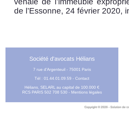
vénale de l’immeuble exproprié
de l’Essonne, 24 février 2020, in
expropriation Grand Paris ligne 
Société d'avocats Hélians
7 rue d'Argenteuil - 75001 Paris
Tél : 01.44.01.09.59 -
Contact
Hélians, SELARL au capital de 100.000 €
RCS PARIS 502 708 530 -
Mentions légales
Copyright © 2026 - Solution de cr