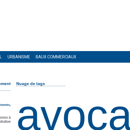
L
URBANISME
BAUX COMMERCIAUX
ement
Nuage de tags
avoca
nterets
,
oires à
trative