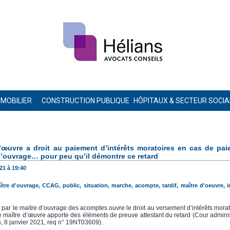
MMOBILIER
CONSTRUCTION PUBLIQUE
HÔPITAUX & SECTEUR SOCIA
uvre a droit au paiement d’intérêts moratoires en cas de pai
 d’ouvrage… pour peu qu’il démontre ce retard
21 à 19:40
ître d'ouvrage
,
CCAG
,
public
,
situation
,
marche
,
acompte
,
tardif
,
maître d'oeuvre
,
i
f par le maitre d’ouvrage des acomptes ouvre le droit au versement d’intérêts morat
le maître d’œuvre apporte des éléments de preuve attestant du retard (Cour adminis
, 8 janvier 2021, req n° 19NT03609).