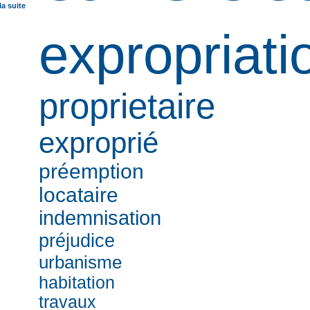
la suite
expropriati
proprietaire
exproprié
préemption
locataire
indemnisation
préjudice
urbanisme
habitation
travaux