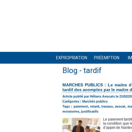
EXPROPRIATION
PRÉEMPTION
I
Blog
- tardif
MARCHES PUBLICS : Le maitre d’œ
tardif des acomptes par le maitre
Article publié par Hélians Avocats le 21/02/20
Catégories :
Marchés publics
Tags :
paiement
,
retard
,
travaux
,
avocat
,
ma
moratoires
,
justificatifs
Le paiement tardi
la condition que 
d’appel de Nantes