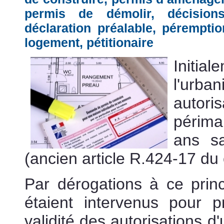
permis de démolir
,
décisio
déclaration préalable
,
péremptio
logement
,
pétitionaire
Initi
l'urba
autori
périma
ans sa
(ancien article R.424-17 du
Par dérogations à ce princ
étaient intervenus pour 
validité des autorisations 