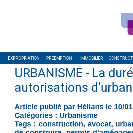
EXPROPRIATION
PRÉEMPTION
IMMOBILIER
CONSTRUCTI
URBANISME - La duré
autorisations d’urba
Article publié par Hélians le 10/0
Catégories :
Urbanisme
Tags :
construction
,
avocat
,
urba
de construire
,
permis d’aménage