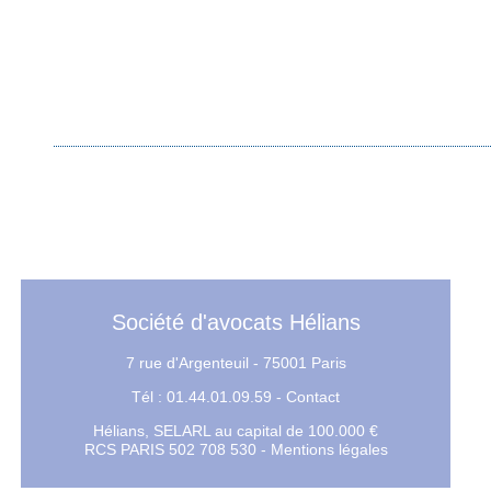
Gilles CAILLET interro
l'émission spéciale exprop
faire si ça nous arrive ?
expropriation Grand Paris ligne 
Société d'avocats Hélians
7 rue d'Argenteuil - 75001 Paris
Tél : 01.44.01.09.59 -
Contact
Hélians, SELARL au capital de 100.000 €
RCS PARIS 502 708 530 -
Mentions légales