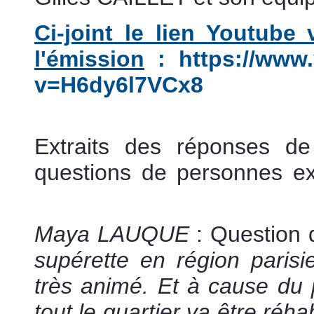
Ci-joint le lien Youtube
l'émission
:
https://www
v=H6dy6l7VCx8
avocat spéciliste en expropr
Extraits des réponses d
questions de personnes e
expropriation
Maya LAUQUE
: Question d
supérette en région parisi
très animé. Et à cause du 
tout le quartier va être réha