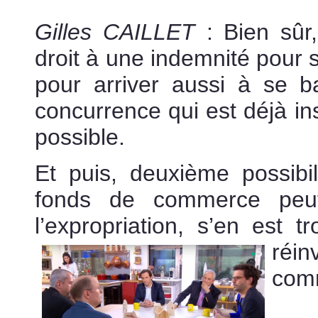
Gilles CAILLET
: Bien sûr,
droit à une indemnité pour s
pour arriver aussi à se ba
concurrence qui est déjà inst
possible.
quels sont vos dro
Et puis, deuxième possibili
fonds de commerce peut
l’expropriation, s’en est t
réi
co
expr