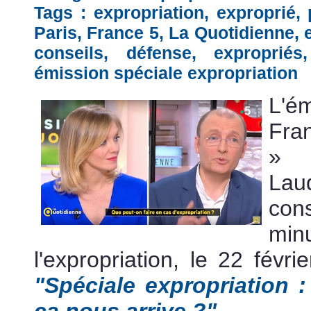
Tags :
expropriation
,
exproprié
,
Paris
,
France 5
,
La Quotidienne
,
conseils
,
défense
,
expropriés
émission spéciale expropriation
L'é
Fra
» 
Lau
con
min
l'expropriation, le 22 févri
"Spéciale expropriation :